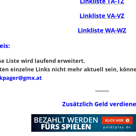
Linkliste TA-TZ
Linkliste VA-VZ
Linkliste WA-WZ
is:
se Liste wird laufend erweitert.
lten einzelne Links nicht mehr aktuell sein, könn
kpager@gmx.at
---------
Zusätzlich Geld verdiene