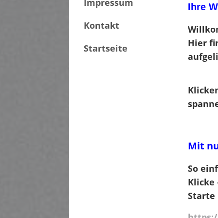
Impressum
Ihre W
Kontakt
Willk
Hier f
Startseite
aufgeli
Klicke
spanne
Mit nu
So ein
Klicke 
Starte
https: