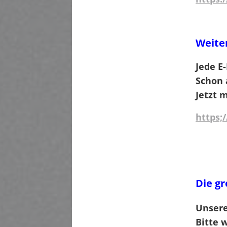
Weiter
Jede E
Schon 
Jetzt 
https;
Die gr
Unsere
Bitte 