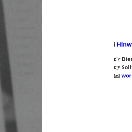
Hinwe
ℹ️
👉 Die
👉 Sol
✉️
wor